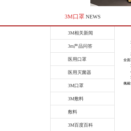
3M口罩
NEWS
3M相关新闻
3m产品问答
医用口罩
全面
医用灭菌器
佩戴
3M口罩
3M敷料
敷料
3M百度百科